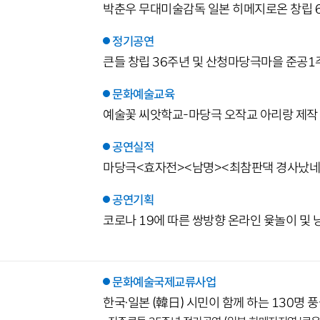
박춘우 무대미술감독 일본 히메지로온 창립 65주
정기공연
큰들 창립 36주년 및 산청마당극마을 준공1주
문화예술교육
예술꽃 씨앗학교-마당극 오작교 아리랑 제작
공연실적
마당극<효자전><남명><최참판댁 경사났네>
공연기획
코로나 19에 따른 쌍방향 온라인 윷놀이 및 
문화예술국제교류사업
한국·일본 (韓日) 시민이 함께 하는 130명 