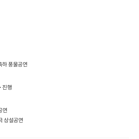
 축하 풍물공연
> 진행
공연
극 상설공연