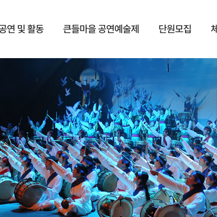
공연 및 활동
큰들마을 공연예술제
단원모집