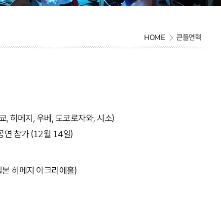
HOME
큰들연혁
, 히메지, 우베, 도코로자와, 시소)
 참가 (12월 14일)
(일본 히메지 아크리에홀)