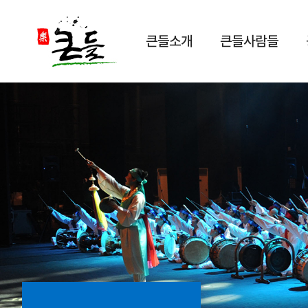
큰들소개
큰들사람들