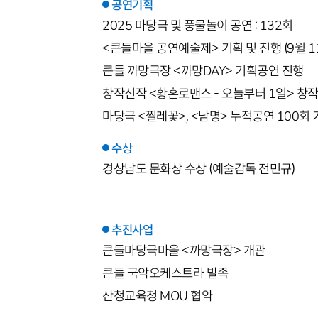
공연기획
2025 마당극 및 풍물놀이 공연 : 132회
<큰들마을 공연예술제> 기획 및 진행 (9월 11
큰들 까망극장 <까망DAY> 기획공연 진행
창작신작 <황혼로맨스 - 오늘부터 1일> 창작
마당극 <찔레꽃>, <남명> 누적공연 100회 
수상
경상남도 문화상 수상 (예술감독 전민규)
추진사업
큰들마당극마을 <까망극장> 개관
큰들 국악오케스트라 발족
산청교육청 MOU 협약