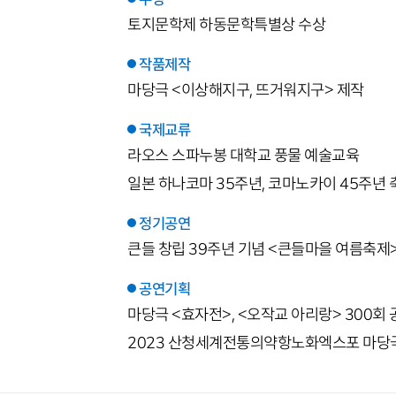
토지문학제 하동문학특별상 수상
작품제작
마당극 <이상해지구, 뜨거워지구> 제작
국제교류
라오스 스파누봉 대학교 풍물 예술교육
일본 하나코마 35주년, 코마노카이 45주년
정기공연
큰들 창립 39주년 기념 <큰들마을 여름축제
공연기획
마당극 <효자전>, <오작교 아리랑> 300회 
2023 산청세계전통의약항노화엑스포 마당