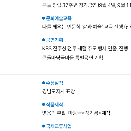
큰들 창립 37주년 정기공연 (9월 4일, 9월 1
문화예술교육
나를 깨우는 인문학 '삶과 예술' 교육 진행 
공연기획
KBS 진주성 전투 체험 추모 행사 연출, 진행
큰들마당극마을 특별공연 기획
수상실적
경남도지사 표창
작품제작
영웅의 부활-마당극<정기룡>제작
국제교류사업