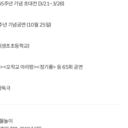
년 기념 초대전 (3/21~3/28)
년 기념공연 (10월 25일)
 (생초초등학교)
<오작교 아리랑><정기룡> 등 65회 공연
낭독극
풍물놀이