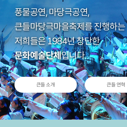
풍물공연, 마당극공연,
큰들마당극마을축제를 진행하는
저희들은 1984년 창단한
문화예술단체
입니다.
큰들 소개
큰들 연혁