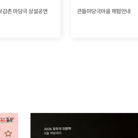
의보감촌 마당극 상설공연
큰들마당극마을 체험안내