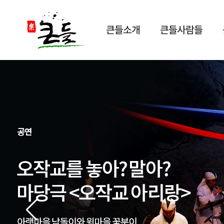
큰들소개
큰들사람들