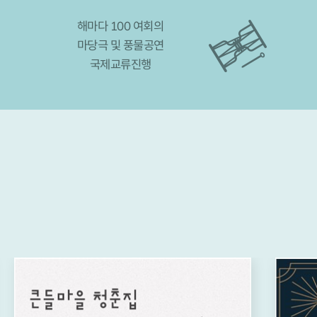
해마다 100 여회의
마당극 및 풍물공연
국제교류진행