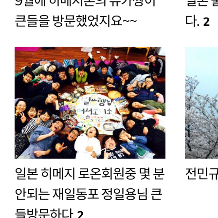
9월에 히메지론의 유카짱이
일본 
큰들을 방문했었지요~~
다.
2
일본 히메지 로온회원중 몇 분
전민규
안되는 재일동포 정일용님 큰
들방문하다
2