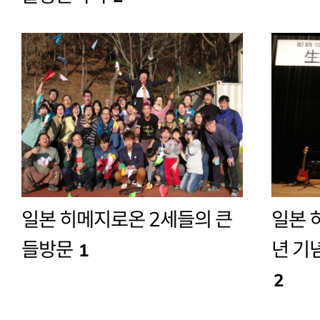
일본 히메지로온 2세들의 큰
일본 
들방문
년 기
1
2