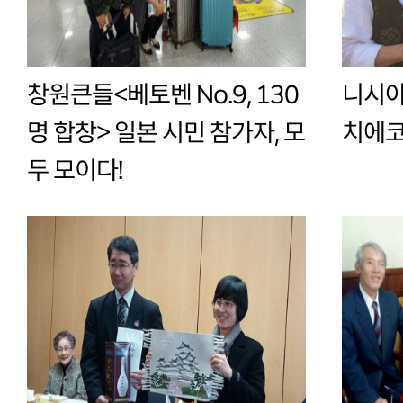
창원큰들<베토벤 No.9, 130
니시야
명 합창> 일본 시민 참가자, 모
치에코
두 모이다!