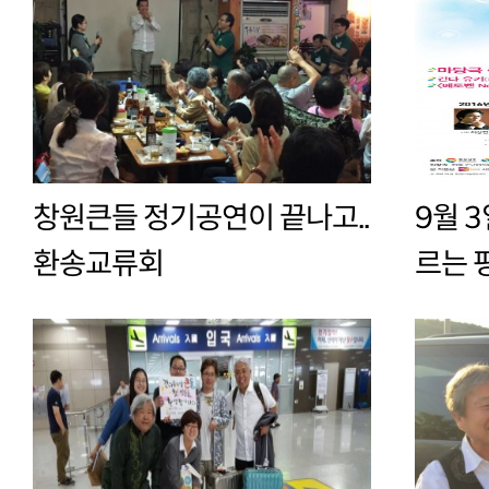
창원큰들 정기공연이 끝나고..
9월 3
환송교류회
르는 