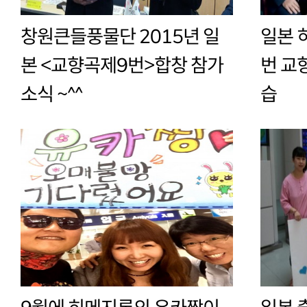
창원큰들풍물단 2015년 일
일본 
본 <교향곡제9번>합창 참가
번 교
소식 ~^^
습