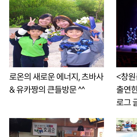
로온의 새로운 에너지, 츠바사
<창원
& 유카짱의 큰들방문 ^^
출연한
로그 