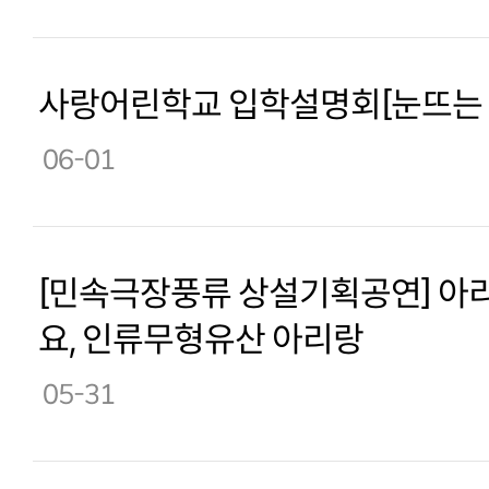
사랑어린학교 입학설명회[눈뜨는 
06-01
[민속극장풍류 상설기획공연] 아
요, 인류무형유산 아리랑
05-31