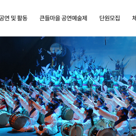
공연 및 활동
큰들마을 공연예술제
단원모집