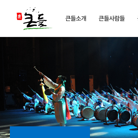
큰들소개
큰들사람들