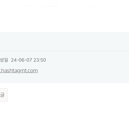
성일
24-06-07 23:50
w.hashtagmt.com
글