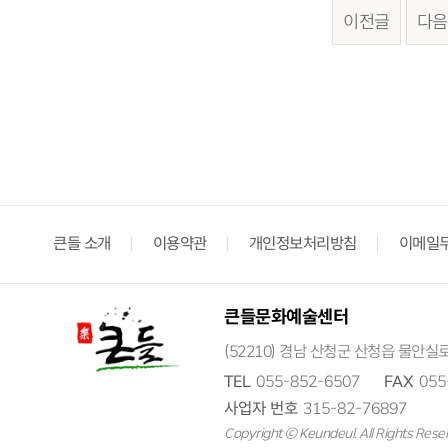
이전글
다음
큰들 소개
이용약관
개인정보처리방침
이메일
큰들문화예술센터
(52210) 경남 산청군 산청읍 물안실로
TEL
055-852-6507
FAX
055
사업자 번호
315-82-76897
Copyright ⓒ Keundeul. All Rights Rese