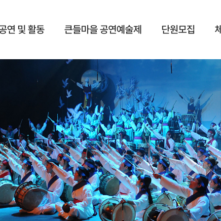
공연 및 활동
큰들마을 공연예술제
단원모집