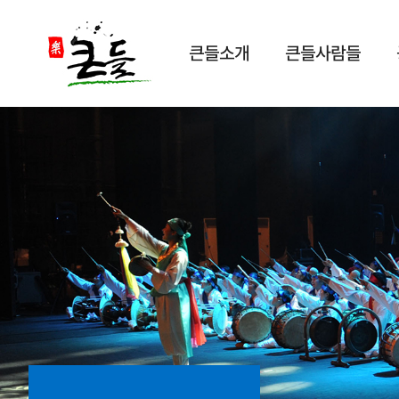
큰들소개
큰들사람들