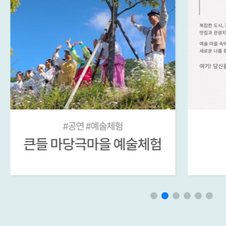
#큰들체험
큰들 <청춘집>