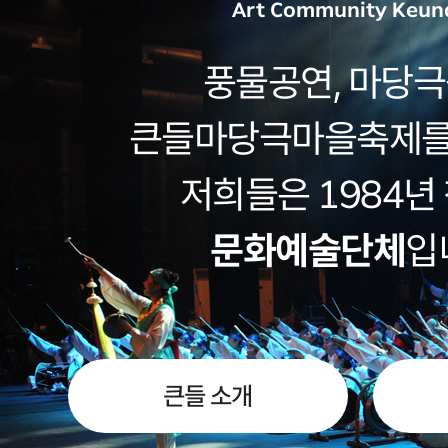
Art Community Keun
풍물공연, 마당극
큰들마당극마을축제를
저희들은 1984년
문화예술단체
입
큰들 소개