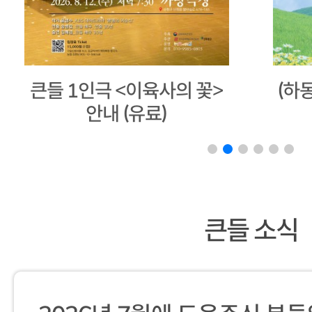
(하동) 마당극<별천지 하동
20
아리랑>
큰들 소식