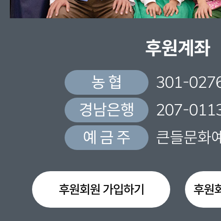
후원계좌
농 협
301-027
경남은행
207-011
예 금 주
큰들문화
후원회원 가입하기
후원회