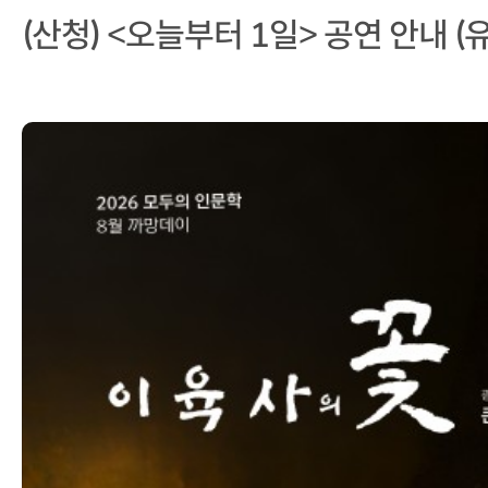
(산청) <오늘부터 1일> 공연 안내 (