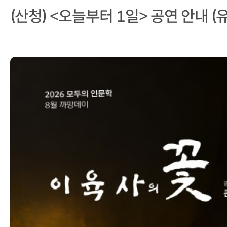
(산청) <오늘부터 1일> 공연 안내 (