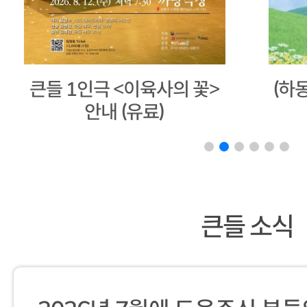
(하동) 마당극<별천지 하동
20
아리랑>
큰들 소식