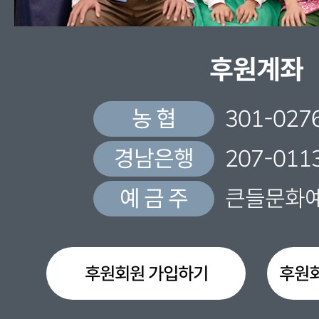
후원계좌
농 협
301-027
경남은행
207-011
예 금 주
큰들문화
후원회원 가입하기
후원회