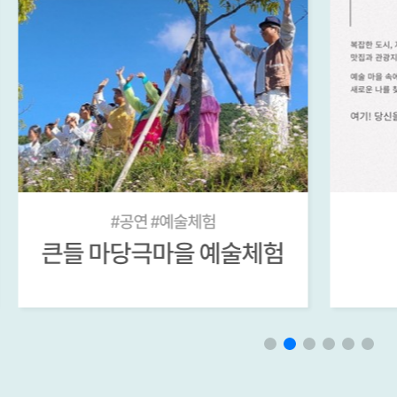
#큰들체험
큰들 <청춘집>