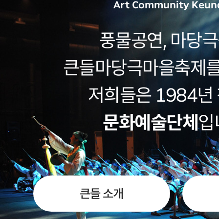
Art Community Keun
풍물공연, 마당극
큰들마당극마을축제를
저희들은 1984년
문화예술단체
입
큰들 소개