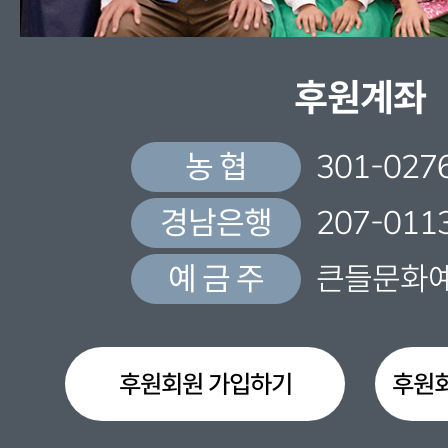
후원계좌
농 협
301-027
경남은행
207-011
예 금 주
큰들문화
후원회원 가입하기
후원회