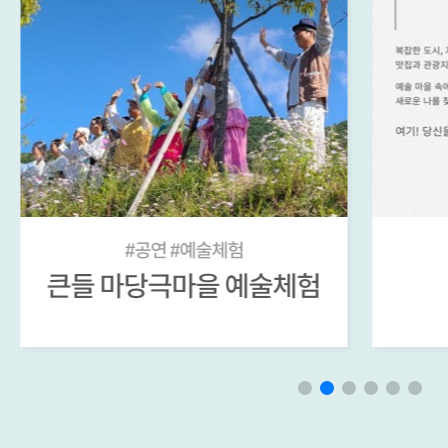
#큰들체험
큰들 <청춘집>