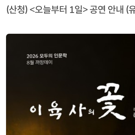
(산청) <오늘부터 1일> 공연 안내 (