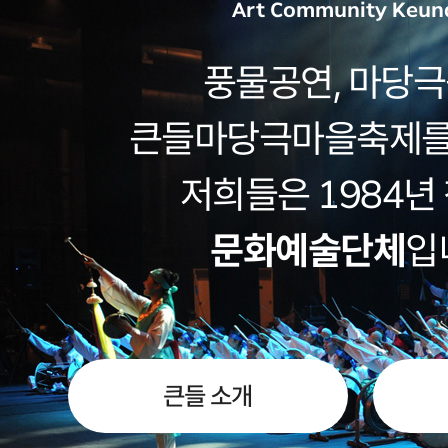
Art Community Keun
풍물공연, 마당극
큰들마당극마을축제를
저희들은 1984년
문화예술단체
입
큰들 소개