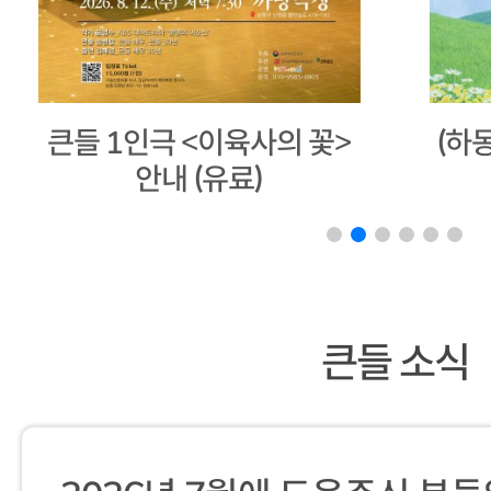
(하동) 마당극<별천지 하동
20
아리랑>
큰들 소식