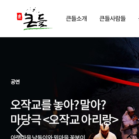
큰들소개
큰들사람들