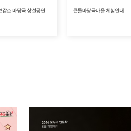
의보감촌 마당극 상설공연
큰들마당극마을 체험안내