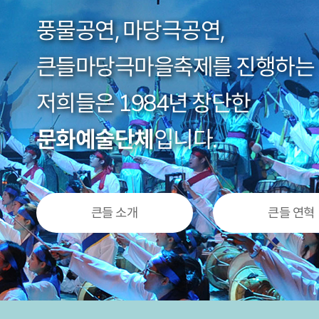
풍물공연, 마당극공연,
큰들마당극마을축제를 진행하는
저희들은 1984년 창단한
문화예술단체
입니다.
큰들 소개
큰들 연혁