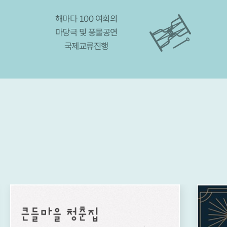
해마다 100 여회의
마당극 및 풍물공연
국제교류진행