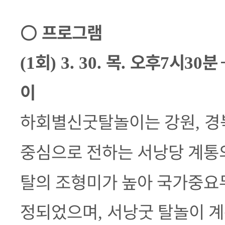
○
프로그램
회
목
오후
시
분
(1
) 3. 30.
.
7
30
이
하회별신굿탈놀이는 강원
경
,
중심으로 전하는 서낭당 계통
탈의 조형미가 높아 국가중요
정되었으며
서낭굿 탈놀이 계
,