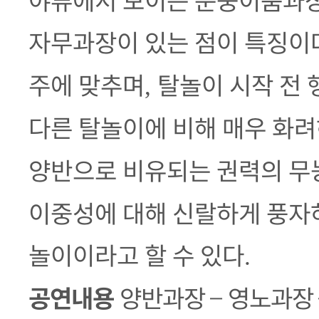
야류에서 보이는 문둥이춤과장
자무과장이 있는 점이 특징이
주에 맞추며
탈놀이 시작 전
,
다른 탈놀이에 비해 매우 화
양반으로 비유되는 권력의 무
이중성에 대해 신랄하게 풍자
놀이이라고 할 수 있다
.
공연내용
양반과장
–
영노과장