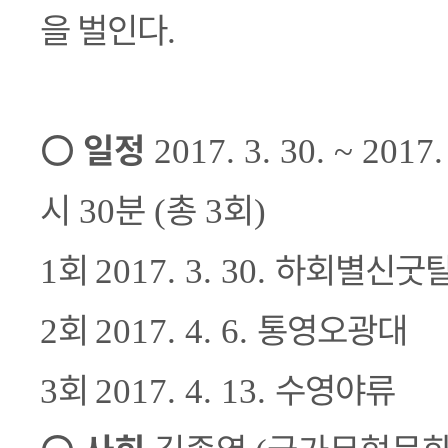
을 벌인다
.
○
일정
2017. 3. 30. ~ 2017. 
시
분
총
회
30
(
3
)
회
하회별신굿
1
2017. 3. 30.
회
통영오광대
2
2017. 4. 6.
회
수영야류
3
2017. 4. 13.