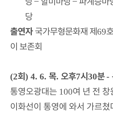
당
–
할미마당
–
파계승마
당
출연자
국가무형문화재 제
69
이 보존회
회
목
오후
시
분
(2
) 4. 6.
.
7
30
-
통영오광대는
여 년 전 
100
이화선이 통영에 와서 가르쳤다