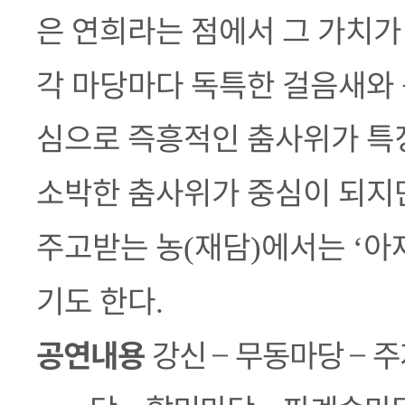
은 연희라는 점에서 그 가치가
각 마당마다 독특한 걸음새와 
심으로 즉흥적인 춤사위가 특
소박한 춤사위가 중심이 되지
주고받는 농
재담
에서는
아
(
)
‘
기도 한다
.
공연내용
강신
–
무동마당
–
주