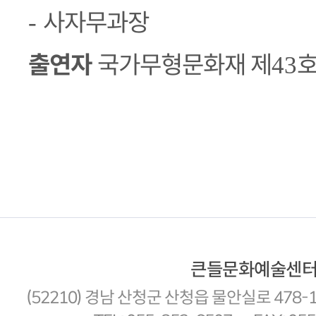
사자무과장
-
출연자
국가무형문화재 제
호
43
큰들문화예술센
(52210) 경남 산청군 산청읍 물안실로 478-