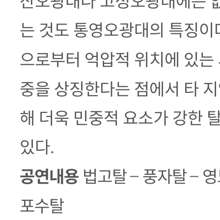
산오광대나 고성오광대에는 없
는 것도 통영오광대의 특징이
으로부터 억압적 위치에 있는
중을 상징한다는 점에서 타 지
해 더욱 민중적 요소가 강한 
있다
.
공연내용
법고탈
–
풍자탈
–
영
포수탈