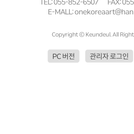
TEL: 055-852-6507
FAX: 05
E-MALL: onekoreaart@hanm
Copyright ⓒ Keundeul. All Righ
PC 버전
관리자 로그인