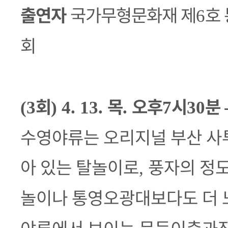
출연자
국가무형문화재 제
호
6
회
회
목
오후
시
분
(3
) 4. 13.
.
7
30
수영야류는 오리지널 부산 사
아 있는 탈놀이로
풍자의 정
,
놀이나 통영오광대보다도 더