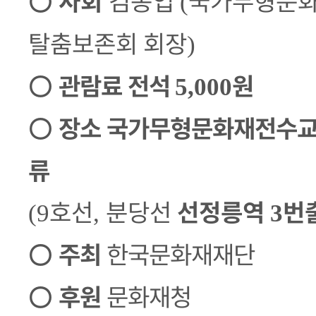
○
사회
김종엽
국가무형문화
(
탈춤보존회 회장
)
○
관람료
전석
원
5,000
○
장소
국가무형문화재전수
류
호선
분당선
선정릉역
번
(9
,
3
○
주최
한국문화재재단
○
후원
문화재청