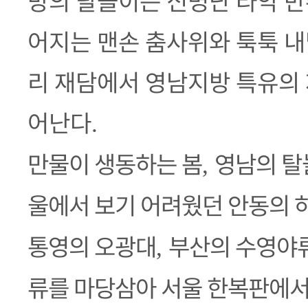
방의 탈놀이는
신명난 타악 반
어지는 맨손 춤사위와 툭툭 
리 재담에서 영남지방 특유의 
어난다
.
만물이 생동하는 봄
영남의 탈
,
울에서 보기 어려웠던
안동의 
통영의 오광대
부산의 수영야
,
류를 마당삼아 서울 한복판에서